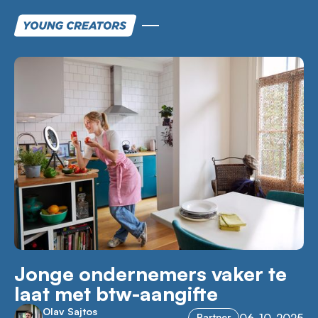
Jonge ondernemers vaker te
laat met btw-aangifte
Olav Sajtos
Partner
06
-
10
-
2025