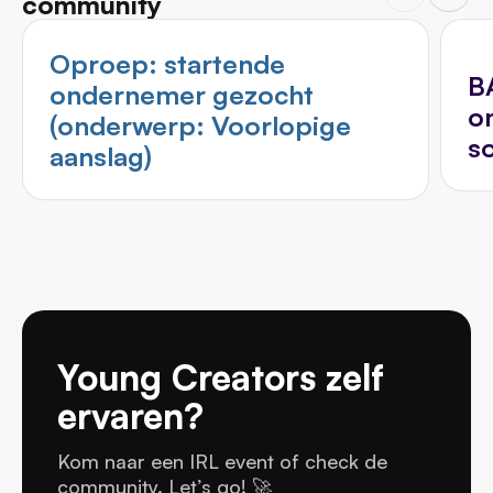
community
Oproep: startende
B
ondernemer gezocht
o
(onderwerp: Voorlopige
s
aanslag)
Young Creators zelf
ervaren?
Kom naar een IRL event of check de
community. Let’s go! 🚀