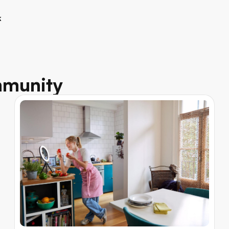
k
mmunity