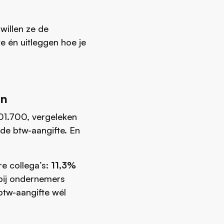
willen ze de
e én uitleggen hoe je
en
201.700, vergeleken
de btw-aangifte. En
e collega’s:
11,3%
ij ondernemers
btw-aangifte wél