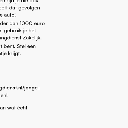
n rijd je die ook
eeft dat gevolgen
e auto’
.
nder dan 1000 euro
n gebruik je het
ingdienst Zakelijk
.
 bent. Stel een
tje krijgt.
gdienst.nl/jonge-
oen!
aan wat écht