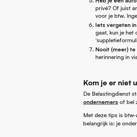
Heb je een auto
privé? Of juist 
voor je btw. Ing
Iets vergeten i
gaat, kun je het
‘suppletieformul
Nooit (meer) te 
herinnering in v
Kom je er niet u
De Belastingdienst st
ondernemers
of bel 
Met deze tips is btw-a
belangrijk is: je ond