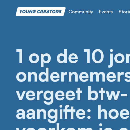
Community
Events
Stori
1 op de 10 j
ondernemer
vergeet btw-
aangifte: hoe