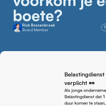
voorkom je 
boete?
Rick Bossenbroek
T
Board Member
Belastingdienst
verplicht 👀
Als jonge ondernemer w
Belastingdienst dat
1
duur komen te staan,