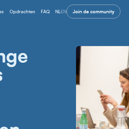
es
Opdrachten
FAQ
NL
EN
Join de community
Join de community
onge
s