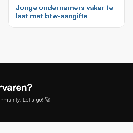
Jonge ondernemers vaker te
laat met btw-aangifte
rvaren?
munity. Let’s go! 🚀