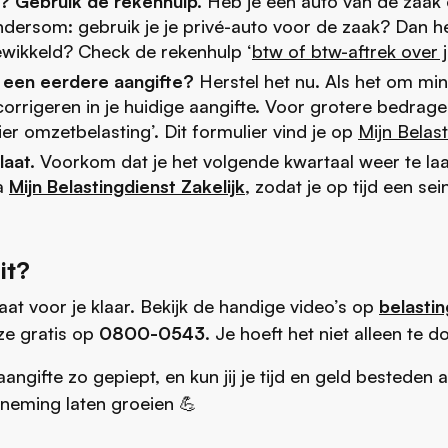
? Gebruik de rekenhulp.
Heb je een auto van de zaak e
andersom: gebruik je je privé-auto voor de zaak? Dan h
ewikkeld? Check de rekenhulp ‘
btw of btw-aftrek over j
n een eerdere aangifte?
Herstel het nu. Als het om mi
 corrigeren in je huidige aangifte. Voor grotere bedrage
ier omzetbelasting’. Dit formulier vind je op
Mijn Belast
laat.
Voorkom dat je het volgende kwartaal weer te laat
ia
Mijn Belastingdienst Zakelijk
, zodat je op tijd een sein
it?
aat voor je klaar. Bekijk de handige video’s op
belastin
ze gratis op
0800-0543
. Je hoeft het niet alleen te d
angifte zo gepiept, en kun jij je tijd en geld besteden 
erneming laten groeien 💪