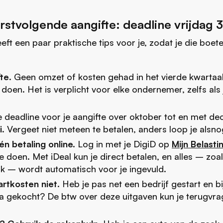
rstvolgende aangifte: deadline vrijdag 3
eft een paar praktische tips voor je, zodat je die boe
fte
. Geen omzet of kosten gehad in het vierde kwarta
 doen. Het is verplicht voor elke ondernemer, zelfs als 
e deadline voor je aangifte over oktober tot en met d
i
. Vergeet niet meteen te betalen, anders loop je alsn
én betaling online.
Log in met je DigiD op
Mijn Belasti
te doen. Met iDeal kun je direct betalen, en alles – zoa
k – wordt automatisch voor je ingevuld.
artkosten niet
. Heb je pas net een bedrijf gestart en 
a gekocht? De btw over deze uitgaven kun je terugvr